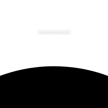
Avenida Cristóbal Colón # 35-B Barri
on la ayuda de herramientas de inteligencia artificial. Aunque se han r
 intención original. Si detectas alguna inconsistencia o error, te invita
Aviso de Privacidad