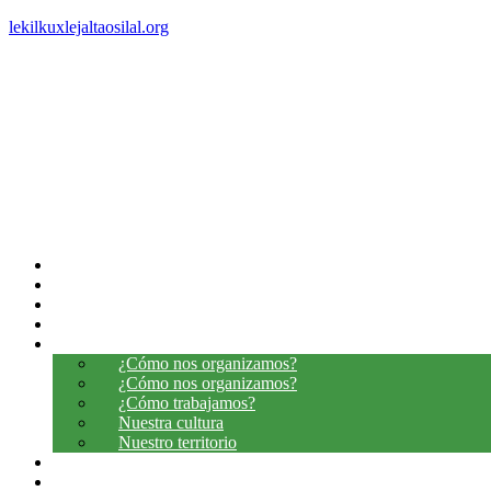
lekilkuxlejaltaosilal.org
INICIO
LO QUE SOMOS
LO QUE CREEMOS
LO QUE HEMOS CAMINADO
LO QUE QUEREMOS CONTAR
¿Cómo nos organizamos?
¿Cómo nos organizamos?
¿Cómo trabajamos?
Nuestra cultura
Nuestro territorio
DONDE ESTAMOS
MESA DE DIALOGOS