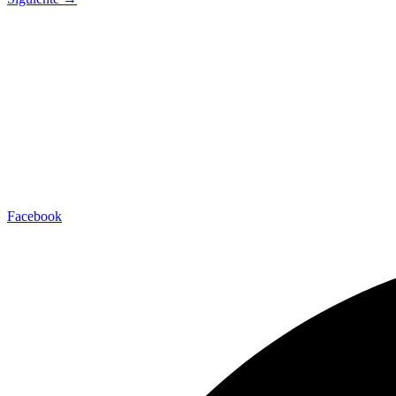
Las traducciones presentadas en este sitio han sido realizadas c
interpretaciones no reflejen completamente el matiz o la
Tel. +52 967 678 21 63 y 967 678 22 63
obserlekil.idesmac@gmail.com
Facebook