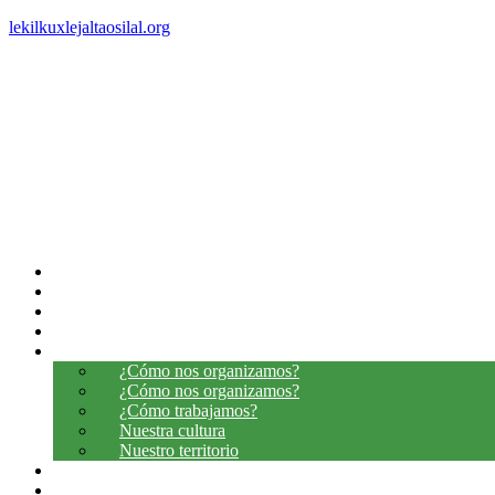
lekilkuxlejaltaosilal.org
INICIO
LO QUE SOMOS
LO QUE CREEMOS
LO QUE HEMOS CAMINADO
LO QUE QUEREMOS CONTAR
¿Cómo nos organizamos?
¿Cómo nos organizamos?
¿Cómo trabajamos?
Nuestra cultura
Nuestro territorio
DONDE ESTAMOS
MESA DE DIALOGOS