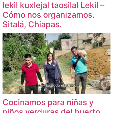
lekil kuxlejal taosilal Lekil –
Cómo nos organizamos.
Sitalá, Chiapas.
Cocinamos para niñas y
niños verduras del huerto