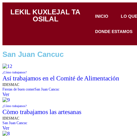
LEKIL KUXLEJAL TA
INICIO
LO QU
OSILAL
DONDE ESTAMOS
San Juan Cancuc
¿Cómo trabajamos?
Así trabajamos en el Comité de Alimentación
IDESMAC
Fiestas de buen comer
San Juan Cancuc
Ver
¿Cómo trabajamos?
Còmo trabajamos las artesanas
IDESMAC
San Juan Cancuc
Ver